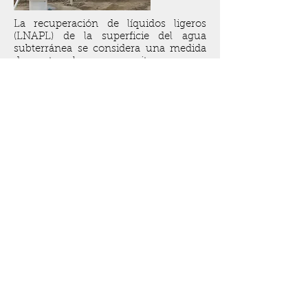
La recuperación de líquidos ligeros
(LNAPL) de la superficie del agua
subterránea se considera una medida
de corto plazo para evitar mayores
daños al suelo y aguas subterráneas,
sirviendo como
tecnología suplementaria de otras
técnicas de remediación in situ.
La extracción del producto libre se
realiza por medio de bombas
equipadas con dispositivos
oleofílicos/hidrofóbicos que permiten
la eliminación selectiva
de hidrocarburos livianos. Esta
tecnología puede reforzarse con la
utilización de una bomba más
profunda (por debajo de la bomba de
recuperación de LNAPL) para abatir la
napa de agua, originando de esta
manera un mayor gradiente hidráulico
favoreciendo la movilidad del
producto sobrenadante,